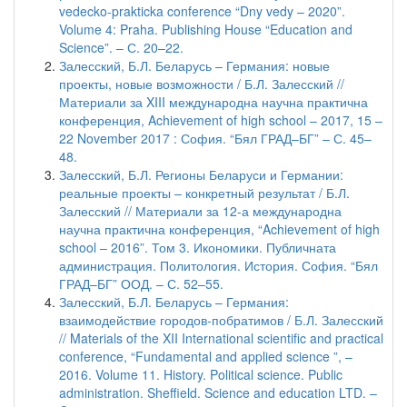
vedecko-prakticka conference “Dny vedy – 2020”.
Volume 4: Praha. Publishing House “Education and
Science”. – С. 20–22.
Залесский, Б.Л. Беларусь – Германия: новые
проекты, новые возможности / Б.Л. Залесский //
Материали за XIII международна научна практична
конференция, Achievement of high school – 2017, 15 –
22 November 2017 : София. “Бял ГРАД–БГ” – С. 45–
48.
Залесский, Б.Л. Регионы Беларуси и Германии:
реальные проекты – конкретный результат / Б.Л.
Залесский // Материали за 12-а международна
научна практична конференция, “Achievement of high
school – 2016”. Том 3. Икономики. Публичната
администрация. Политология. История. София. “Бял
ГРАД–БГ” ООД. – С. 52–55.
Залесский, Б.Л. Беларусь – Германия:
взаимодействие городов-побратимов / Б.Л. Залесский
// Materials of the XII International scientific and practical
conference, “Fundamental and applied science ”, –
2016. Volume 11. History. Political science. Public
administration. Sheffield. Science and education LTD. –