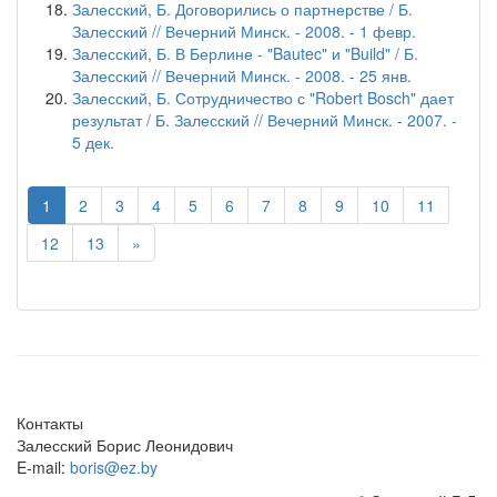
Залесский, Б. Договорились о партнерстве / Б.
Залесский // Вечерний Минск. - 2008. - 1 февр.
Залесский, Б. В Берлине - "Bautec" и "Build" / Б.
Залесский // Вечерний Минск. - 2008. - 25 янв.
Залесский, Б. Сотрудничество с "Robert Bosch" дает
результат / Б. Залесский // Вечерний Минск. - 2007. -
5 дек.
1
2
3
4
5
6
7
8
9
10
11
12
13
»
Контакты
Залесский Борис Леонидович
E-mail:
boris@ez.by