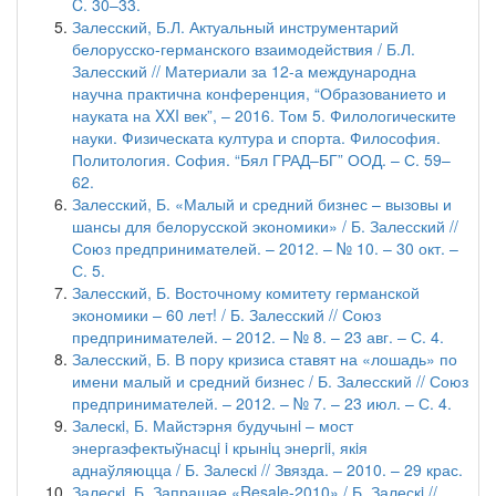
C. 30–33.
Залесский, Б.Л. Актуальный инструментарий
белорусско-германского взаимодействия / Б.Л.
Залесский // Материали за 12-а международна
научна практична конференция, “Образованието и
науката на XXI век”, – 2016. Том 5. Филологическите
науки. Физическата култура и спорта. Философия.
Политология. София. “Бял ГРАД–БГ” ООД. – С. 59–
62.
Залесский, Б. «Малый и средний бизнес – вызовы и
шансы для белорусской экономики» / Б. Залесский //
Союз предпринимателей. – 2012. – № 10. – 30 окт. –
С. 5.
Залесский, Б. Восточному комитету германской
экономики – 60 лет! / Б. Залесский // Союз
предпринимателей. – 2012. – № 8. – 23 авг. – С. 4.
Залесский, Б. В пору кризиса ставят на «лошадь» по
имени малый и средний бизнес / Б. Залесский // Союз
предпринимателей. – 2012. – № 7. – 23 июл. – С. 4.
Залескi, Б. Майстэрня будучынi – мост
энергаэфектыўнасцi i крынiц энергii, якiя
аднаўляюцца / Б. Залескi // Звязда. – 2010. – 29 крас.
Залескi, Б. Запрашае «Resale-2010» / Б. Залескi //