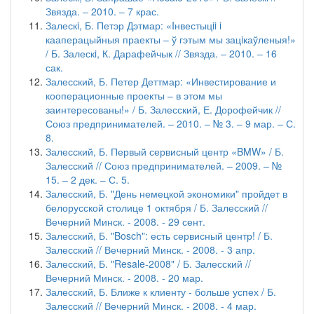
Звязда. – 2010. – 7 крас.
Залескi, Б. Петэр Дэтмар: «Iнвестыцii i
кааперацыйныя праекты – ў гэтым мы зацiкаўленыя!»
/ Б. Залескi, К. Дарафейчык // Звязда. – 2010. – 16
сак.
Залесский, Б. Петер Деттмар: «Инвестирование и
кооперационные проекты – в этом мы
заинтересованы!» / Б. Залесский, Е. Дорофейчик //
Союз предпринимателей. – 2010. – № 3. – 9 мар. – С.
8.
Залесский, Б. Первый сервисный центр «BMW» / Б.
Залесский // Союз предпринимателей. – 2009. – №
15. – 2 дек. – С. 5.
Залесский, Б. "День немецкой экономики" пройдет в
белорусской столице 1 октября / Б. Залесский //
Вечерний Минск. - 2008. - 29 сент.
Залесский, Б. "Bosch": есть сервисный центр! / Б.
Залесский // Вечерний Минск. - 2008. - 3 апр.
Залесский, Б. "Resale-2008" / Б. Залесский //
Вечерний Минск. - 2008. - 20 мар.
Залесский, Б. Ближе к клиенту - больше успех / Б.
Залесский // Вечерний Минск. - 2008. - 4 мар.